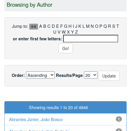
Browsing by Author
Jump to:
A
B
C
D
E
F
G
H
I
J
K
L
M
N
O
P
Q
R
S
T
0-9
U
V
W
X
Y
Z
or enter first few letters:
Order:
Results/Page
Showing results 1 to 20 of 4846
next >
Abrantes Júnior, João Bosco
1