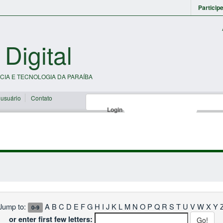
Particip
 Digital
CIA E TECNOLOGIA DA PARAÍBA
 usuário
Contato
Login
Jump to:
A
B
C
D
E
F
G
H
I
J
K
L
M
N
O
P
Q
R
S
T
U
V
W
X
Y
0-9
or enter first few letters: