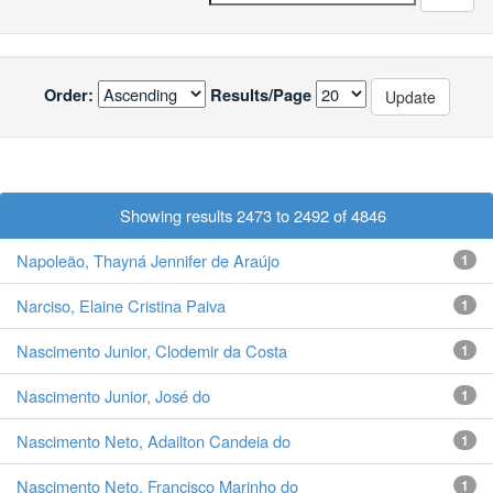
Order:
Results/Page
< previous
Showing results 2473 to 2492 of 4846
next >
Napoleão, Thayná Jennifer de Araújo
1
Narciso, Elaine Cristina Paiva
1
Nascimento Junior, Clodemir da Costa
1
Nascimento Junior, José do
1
Nascimento Neto, Adailton Candeia do
1
Nascimento Neto, Francisco Marinho do
1