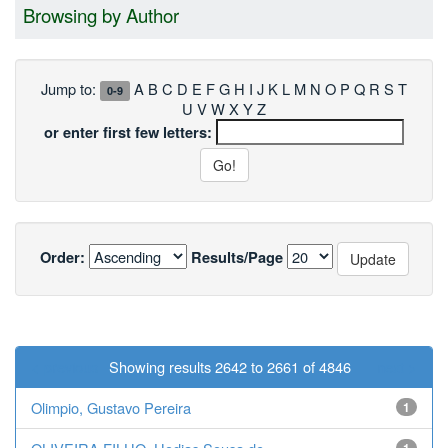
Browsing by Author
Jump to:
A
B
C
D
E
F
G
H
I
J
K
L
M
N
O
P
Q
R
S
T
0-9
U
V
W
X
Y
Z
or enter first few letters:
Order:
Results/Page
< previous
Showing results 2642 to 2661 of 4846
next >
Olimpio, Gustavo Pereira
1