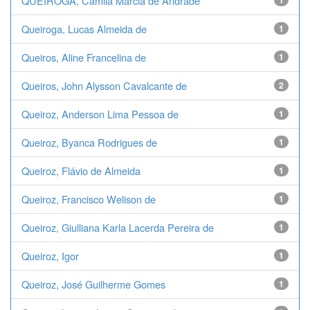
QUEIROGA, Camila Márcia de Andrade
1
Queiroga, Lucas Almeida de
1
Queiros, Aline Francelina de
1
Queiros, John Alysson Cavalcante de
2
Queiroz, Anderson Lima Pessoa de
1
Queiroz, Byanca Rodrigues de
1
Queiroz, Flávio de Almeida
1
Queiroz, Francisco Welison de
1
Queiroz, Giulliana Karla Lacerda Pereira de
1
Queiroz, Igor
1
Queiroz, José Guilherme Gomes
1