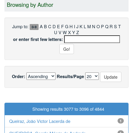
Browsing by Author
Jump to:
A
B
C
D
E
F
G
H
I
J
K
L
M
N
O
P
Q
R
S
T
0-9
U
V
W
X
Y
Z
or enter first few letters:
Order:
Results/Page
< previous
Showing results 3077 to 3096 of 4844
next >
Queiraz, João Victor Lacerda de
1