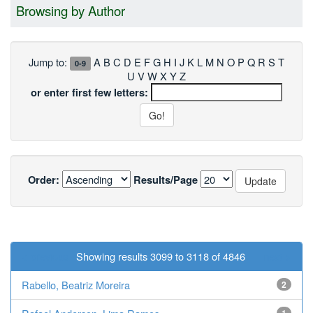
Browsing by Author
Jump to:
A
B
C
D
E
F
G
H
I
J
K
L
M
N
O
P
Q
R
S
T
0-9
U
V
W
X
Y
Z
or enter first few letters:
Order:
Results/Page
< previous
Showing results 3099 to 3118 of 4846
next >
Rabello, Beatriz Moreira
2