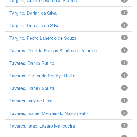
Targino, Cleonice Barbosa Soares
1
Targino, Darlan da Silva
1
Targino, Douglas da Silva
1
Targino, Pedro Lahércio de Souza
1
Tavares, Daniela Passos Simões de Almeida
1
Tavares, Danilo Rufino
1
Tavares, Fernanda Beatryz Rolim
1
Tavares, Harley Souza
2
Tavares, Iarly de Lima
1
Tavares, Ismael Mendes do Nascimento
1
Tavares, Israel Lázaro Mangueira
1