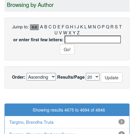
Browsing by Author
Jump to:
A
B
C
D
E
F
G
H
I
J
K
L
M
N
O
P
Q
R
S
T
0-9
U
V
W
X
Y
Z
or enter first few letters:
Order:
Results/Page
< previous
Showing results 4675 to 4694 of 4846
next >
Targino, Brendha Truta
1