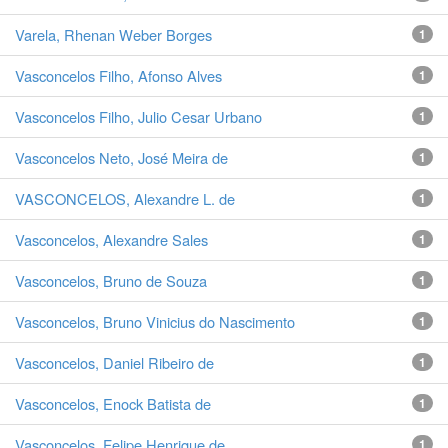
Varela, Rhenan Weber Borges
1
Vasconcelos Filho, Afonso Alves
1
Vasconcelos Filho, Julio Cesar Urbano
1
Vasconcelos Neto, José Meira de
1
VASCONCELOS, Alexandre L. de
1
Vasconcelos, Alexandre Sales
1
Vasconcelos, Bruno de Souza
1
Vasconcelos, Bruno Vinicius do Nascimento
1
Vasconcelos, Daniel Ribeiro de
1
Vasconcelos, Enock Batista de
1
Vasconcelos, Felipe Henrique de
1