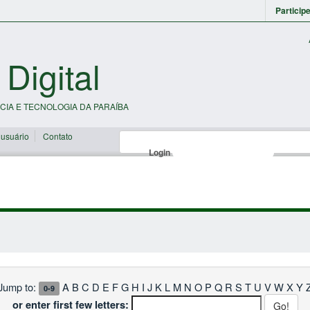
Particip
 Digital
CIA E TECNOLOGIA DA PARAÍBA
 usuário
Contato
Login
Jump to:
A
B
C
D
E
F
G
H
I
J
K
L
M
N
O
P
Q
R
S
T
U
V
W
X
Y
0-9
or enter first few letters: