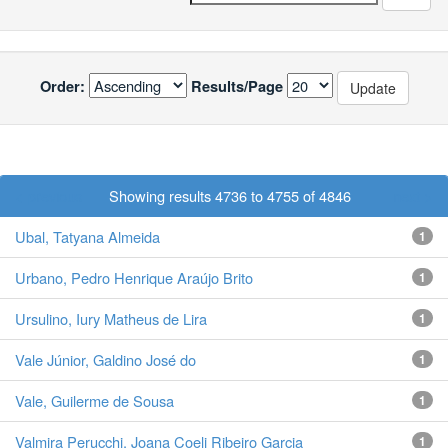
Order:
Results/Page
< previous
Showing results 4736 to 4755 of 4846
next >
Ubal, Tatyana Almeida
1
Urbano, Pedro Henrique Araújo Brito
1
Ursulino, Iury Matheus de Lira
1
Vale Júnior, Galdino José do
1
Vale, Guilerme de Sousa
1
Valmira Perucchi, Joana Coeli Ribeiro Garcia
1