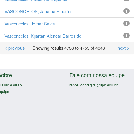
VASCONCELOS, Janaína Sinésio
1
Vasconcelos, Jomar Sales
1
Vasconcelos, Kijartan Alencar Barros de
1
< previous
Showing results 4736 to 4755 of 4846
next >
Sobre
Fale com nossa equipe
issão e visão
repositoriodigital@ifpb.edu.br
quipe