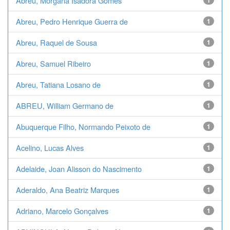
Abreu, Morgana Isadora Gomes
1
Abreu, Pedro Henrique Guerra de
1
Abreu, Raquel de Sousa
1
Abreu, Samuel Ribeiro
1
Abreu, Tatiana Losano de
1
ABREU, William Germano de
1
Abuquerque Filho, Normando Peixoto de
1
Acelino, Lucas Alves
1
Adelaide, Joan Alisson do Nascimento
1
Aderaldo, Ana Beatriz Marques
1
Adriano, Marcelo Gonçalves
1