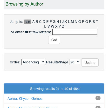
Browsing by Author
Jump to:
A
B
C
D
E
F
G
H
I
J
K
L
M
N
O
P
Q
R
S
T
0-9
U
V
W
X
Y
Z
or enter first few letters:
Order:
Results/Page
< previous
Showing results 21 to 40 of 4841
next >
Abreu, Khyson Gomes
1