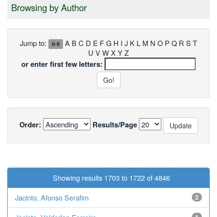
Browsing by Author
Jump to:
A
B
C
D
E
F
G
H
I
J
K
L
M
N
O
P
Q
R
S
T
0-9
U
V
W
X
Y
Z
or enter first few letters:
Order:
Results/Page
< previous
Showing results 1703 to 1722 of 4846
next >
Jacinto, Afonso Serafim
2