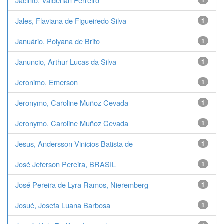
Jacinto, Valderlan Ferreiro
1
Jales, Flaviana de Figueiredo Silva
1
Januário, Polyana de Brito
1
Januncio, Arthur Lucas da Silva
1
Jeronimo, Emerson
1
Jeronymo, Caroline Muñoz Cevada
1
Jeronymo, Caroline Muñoz Cevada
1
Jesus, Andersson Vinicios Batista de
1
José Jeferson Pereira, BRASIL
1
José Pereira de Lyra Ramos, Nieremberg
1
Josué, Josefa Luana Barbosa
1