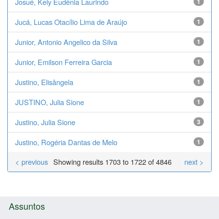
Josué, Kely Eudênia Laurindo
1
Jucá, Lucas Otacílio Lima de Araújo
1
Junior, Antonio Angelico da Silva
1
Junior, Emilson Ferreira Garcia
1
Justino, Elisângela
1
JUSTINO, Julia Sione
1
Justino, Julia Sione
3
Justino, Rogéria Dantas de Melo
1
< previous
Showing results 1703 to 1722 of 4846
next >
Assuntos