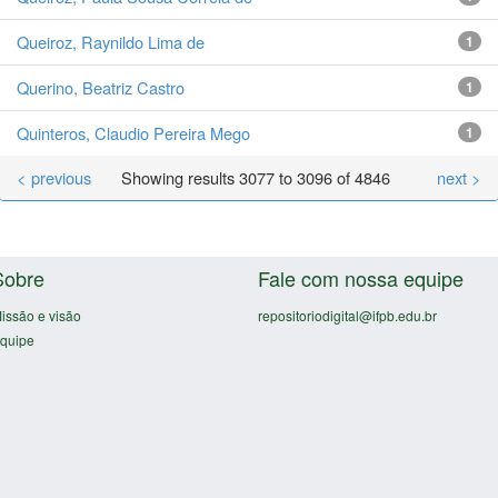
Queiroz, Raynildo Lima de
1
Querino, Beatriz Castro
1
Quinteros, Claudio Pereira Mego
1
< previous
Showing results 3077 to 3096 of 4846
next >
Sobre
Fale com nossa equipe
issão e visão
repositoriodigital@ifpb.edu.br
quipe