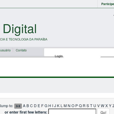
Particip
 Digital
CIA E TECNOLOGIA DA PARAÍBA
 usuário
Contato
Login
Jump to:
A
B
C
D
E
F
G
H
I
J
K
L
M
N
O
P
Q
R
S
T
U
V
W
X
Y
0-9
or enter first few letters: