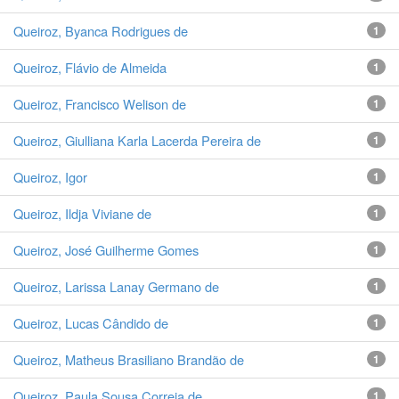
Queiroz, Byanca Rodrigues de
1
Queiroz, Flávio de Almeida
1
Queiroz, Francisco Welison de
1
Queiroz, Giulliana Karla Lacerda Pereira de
1
Queiroz, Igor
1
Queiroz, Ildja Viviane de
1
Queiroz, José Guilherme Gomes
1
Queiroz, Larissa Lanay Germano de
1
Queiroz, Lucas Cândido de
1
Queiroz, Matheus Brasiliano Brandão de
1
Queiroz, Paula Sousa Correia de
1