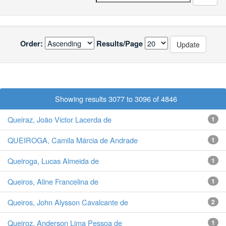
Order:
Results/Page
< previous
Showing results 3077 to 3096 of 4846
next >
Queiraz, João Victor Lacerda de
1
QUEIROGA, Camila Márcia de Andrade
1
Queiroga, Lucas Almeida de
1
Queiros, Aline Francelina de
1
Queiros, John Alysson Cavalcante de
2
Queiroz, Anderson Lima Pessoa de
1