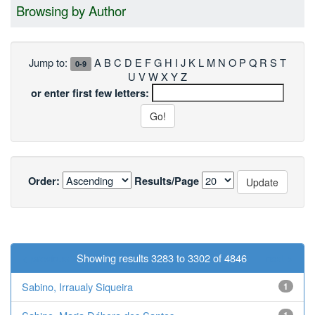
Browsing by Author
Jump to:
A
B
C
D
E
F
G
H
I
J
K
L
M
N
O
P
Q
R
S
T
0-9
U
V
W
X
Y
Z
or enter first few letters:
Order:
Results/Page
< previous
Showing results 3283 to 3302 of 4846
next >
Sabino, Irraualy Siqueira
1