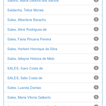
Sabino, Maria Débora dos Santos
1
Saldanha, Telice Morais
1
Sales, Alberlene Baracho
1
Sales, Aline Rodrigues de
1
Sales, Fávia Rhuana Pereira
1
Sales, Herbert Henrique da Silva
1
Sales, Isllayne Heloiza de Melo
1
SALES, Ícaro Costa de
1
SALES, Ítallo Costa de
1
Sales, Luanda Dantas
1
Sales, Maria Vitoria Galberto
1