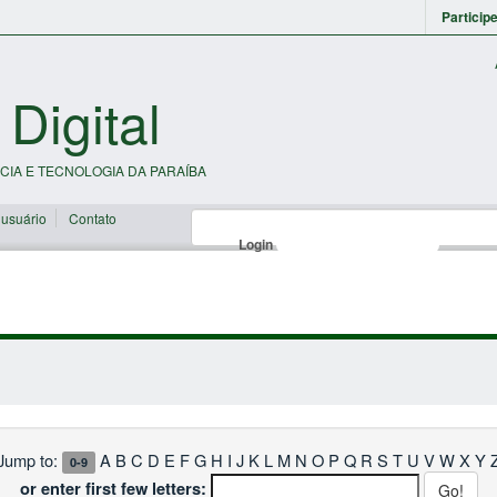
Particip
 Digital
CIA E TECNOLOGIA DA PARAÍBA
 usuário
Contato
Login
Jump to:
A
B
C
D
E
F
G
H
I
J
K
L
M
N
O
P
Q
R
S
T
U
V
W
X
Y
0-9
or enter first few letters: