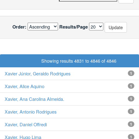
Order:
Results/Page
< previous
Showing results 4831 to 4846 of 4846
Xavier Júnior, Geraldo Rodrigues
1
Xavier, Alice Aquino
1
Xavier, Ana Carolina Almeida.
1
Xavier, Antonio Rodrigues
1
Xavier, Daniel Offredi
1
Xavier, Hugo Lima
1