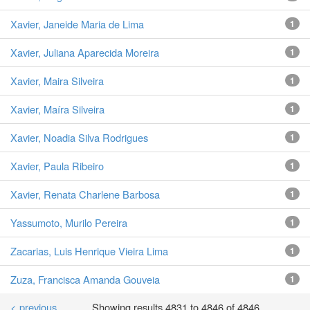
Xavier, Janeide Maria de Lima
1
Xavier, Juliana Aparecida Moreira
1
Xavier, Maira Silveira
1
Xavier, Maíra Silveira
1
Xavier, Noadia Silva Rodrigues
1
Xavier, Paula Ribeiro
1
Xavier, Renata Charlene Barbosa
1
Yassumoto, Murilo Pereira
1
Zacarias, Luis Henrique Vieira Lima
1
Zuza, Francisca Amanda Gouveia
1
< previous
Showing results 4831 to 4846 of 4846