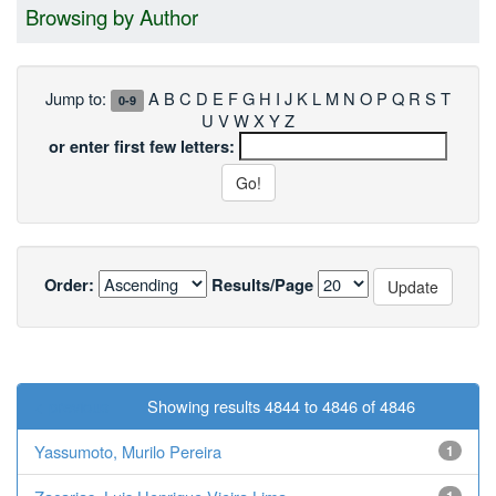
Browsing by Author
Jump to:
A
B
C
D
E
F
G
H
I
J
K
L
M
N
O
P
Q
R
S
T
0-9
U
V
W
X
Y
Z
or enter first few letters:
Order:
Results/Page
< previous
Showing results 4844 to 4846 of 4846
Yassumoto, Murilo Pereira
1