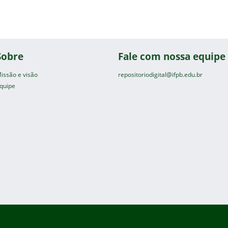
Sobre
Fale com nossa equipe
issão e visão
repositoriodigital@ifpb.edu.br
quipe