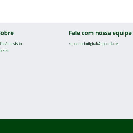
Sobre
Fale com nossa equipe
issão e visão
repositoriodigital@ifpb.edu.br
quipe