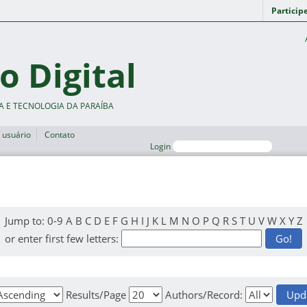
Particip
o Digital
A E TECNOLOGIA DA PARAÍBA
 usuário
Contato
Login
Jump to:
0-9
A
B
C
D
E
F
G
H
I
J
K
L
M
N
O
P
Q
R
S
T
U
V
W
X
Y
Z
or enter first few letters:
Results/Page
Authors/Record: