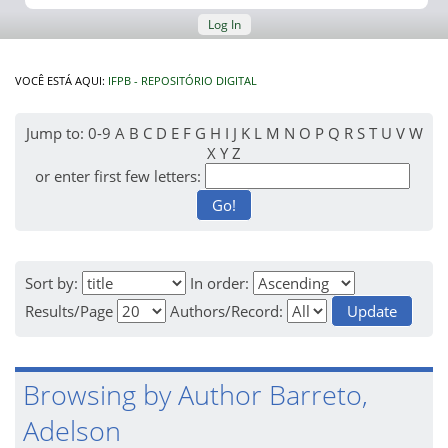
Log In
VOCÊ ESTÁ AQUI:
IFPB - REPOSITÓRIO DIGITAL
Jump to:
0-9
A
B
C
D
E
F
G
H
I
J
K
L
M
N
O
P
Q
R
S
T
U
V
W
X
Y
Z
or enter first few letters:
Sort by:
In order:
Results/Page
Authors/Record:
Browsing by Author Barreto,
Adelson