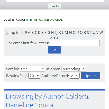
Log In
VOCÊ ESTÁ AQUI:
IFPB - REPOSITÓRIO DIGITAL
Jump to:
0-9
A
B
C
D
E
F
G
H
I
J
K
L
M
N
O
P
Q
R
S
T
U
V
W
X
Y
Z
or enter first few letters:
Sort by:
In order:
Results/Page
Authors/Record:
Browsing by Author Caldera,
Daniel de Sousa