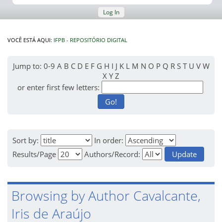
Log In
VOCÊ ESTÁ AQUI:
IFPB - REPOSITÓRIO DIGITAL
Jump to:
0-9
A
B
C
D
E
F
G
H
I
J
K
L
M
N
O
P
Q
R
S
T
U
V
W
X
Y
Z
or enter first few letters:
Sort by:
In order:
Results/Page
Authors/Record:
Browsing by Author Cavalcante,
Iris de Araújo