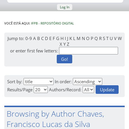
Log In
VOCÊ ESTÁ AQUI:
IFPB - REPOSITÓRIO DIGITAL
Jump to:
0-9
A
B
C
D
E
F
G
H
I
J
K
L
M
N
O
P
Q
R
S
T
U
V
W
X
Y
Z
or enter first few letters:
Sort by:
In order:
Results/Page
Authors/Record:
Browsing by Author Chaves,
Francisco Lucas da Silva