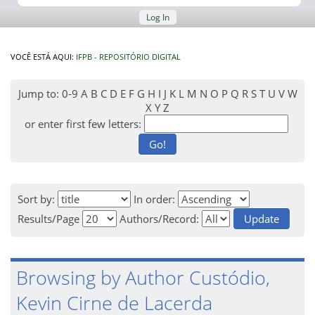
Log In
VOCÊ ESTÁ AQUI:
IFPB - REPOSITÓRIO DIGITAL
Jump to:
0-9
A
B
C
D
E
F
G
H
I
J
K
L
M
N
O
P
Q
R
S
T
U
V
W
X
Y
Z
or enter first few letters:
Sort by:
In order:
Results/Page
Authors/Record:
Browsing by Author Custódio,
Kevin Cirne de Lacerda