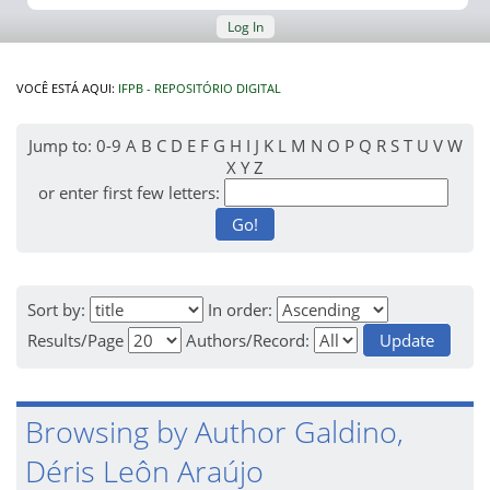
Log In
VOCÊ ESTÁ AQUI:
IFPB - REPOSITÓRIO DIGITAL
Jump to:
0-9
A
B
C
D
E
F
G
H
I
J
K
L
M
N
O
P
Q
R
S
T
U
V
W
X
Y
Z
or enter first few letters:
Sort by:
In order:
Results/Page
Authors/Record:
Browsing by Author Galdino,
Déris Leôn Araújo