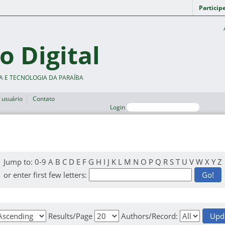
Particip
o Digital
A E TECNOLOGIA DA PARAÍBA
 usuário
Contato
Login
Jump to:
0-9
A
B
C
D
E
F
G
H
I
J
K
L
M
N
O
P
Q
R
S
T
U
V
W
X
Y
Z
or enter first few letters:
Results/Page
Authors/Record: