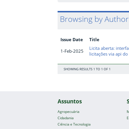
Browsing by Author
Issue Date
Title
Licita aberta: inter
1-Feb-2025
licitações via api do
SHOWING RESULTS 1 TO 1 OF 1
Assuntos
Agropecuária
M
Cidadania
E
Ciência e Tecnologia