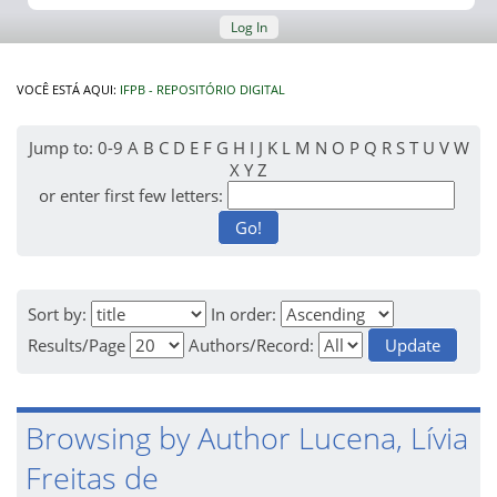
Log In
VOCÊ ESTÁ AQUI:
IFPB - REPOSITÓRIO DIGITAL
Jump to:
0-9
A
B
C
D
E
F
G
H
I
J
K
L
M
N
O
P
Q
R
S
T
U
V
W
X
Y
Z
or enter first few letters:
Sort by:
In order:
Results/Page
Authors/Record:
Browsing by Author Lucena, Lívia
Freitas de