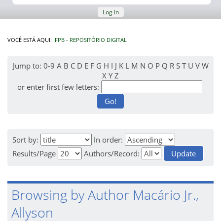
Log In
VOCÊ ESTÁ AQUI:
IFPB - REPOSITÓRIO DIGITAL
Jump to:
0-9
A
B
C
D
E
F
G
H
I
J
K
L
M
N
O
P
Q
R
S
T
U
V
W
X
Y
Z
or enter first few letters:
Sort by:
In order:
Results/Page
Authors/Record:
Browsing by Author Macário Jr.,
Allyson