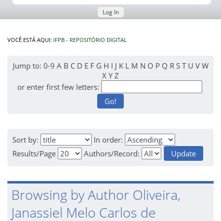
Log In
VOCÊ ESTÁ AQUI:
IFPB - REPOSITÓRIO DIGITAL
Jump to:
0-9
A
B
C
D
E
F
G
H
I
J
K
L
M
N
O
P
Q
R
S
T
U
V
W
X
Y
Z
or enter first few letters:
Sort by:
In order:
Results/Page
Authors/Record:
Browsing by Author Oliveira,
Janassiel Melo Carlos de