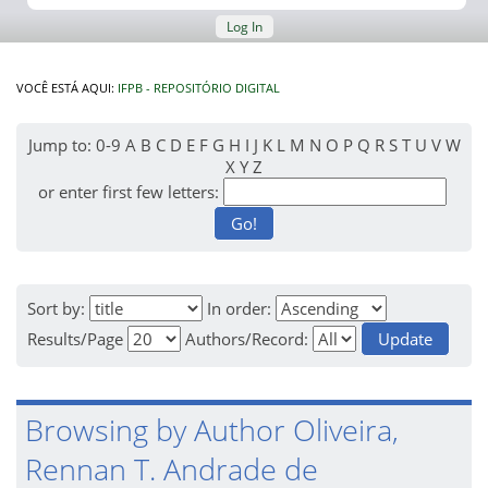
Log In
VOCÊ ESTÁ AQUI:
IFPB - REPOSITÓRIO DIGITAL
Jump to:
0-9
A
B
C
D
E
F
G
H
I
J
K
L
M
N
O
P
Q
R
S
T
U
V
W
X
Y
Z
or enter first few letters:
Sort by:
In order:
Results/Page
Authors/Record:
Browsing by Author Oliveira,
Rennan T. Andrade de