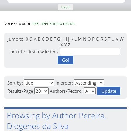
Log In
VOCÊ ESTÁ AQUI:
IFPB - REPOSITÓRIO DIGITAL
Jump to:
0-9
A
B
C
D
E
F
G
H
I
J
K
L
M
N
O
P
Q
R
S
T
U
V
W
X
Y
Z
or enter first few letters:
Sort by:
In order:
Results/Page
Authors/Record:
Browsing by Author Pereira,
Diogenes da Silva