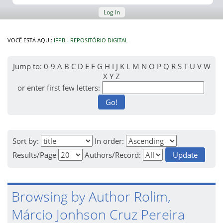
Log In
VOCÊ ESTÁ AQUI:
IFPB - REPOSITÓRIO DIGITAL
Jump to:
0-9
A
B
C
D
E
F
G
H
I
J
K
L
M
N
O
P
Q
R
S
T
U
V
W
X
Y
Z
or enter first few letters:
Sort by:
In order:
Results/Page
Authors/Record:
Browsing by Author Rolim,
Márcio Jonhson Cruz Pereira