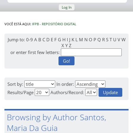
Log In
VOCÊ ESTÁ AQUI:
IFPB - REPOSITÓRIO DIGITAL
Jump to:
0-9
A
B
C
D
E
F
G
H
I
J
K
L
M
N
O
P
Q
R
S
T
U
V
W
X
Y
Z
or enter first few letters:
Sort by:
In order:
Results/Page
Authors/Record:
Browsing by Author Santos,
Maria Da Guia