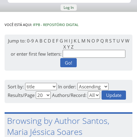
Log In
VOCÊ ESTÁ AQUI:
IFPB - REPOSITÓRIO DIGITAL
Jump to:
0-9
A
B
C
D
E
F
G
H
I
J
K
L
M
N
O
P
Q
R
S
T
U
V
W
X
Y
Z
or enter first few letters:
Sort by:
In order:
Results/Page
Authors/Record:
Browsing by Author Santos,
Maria Jéssica Soares