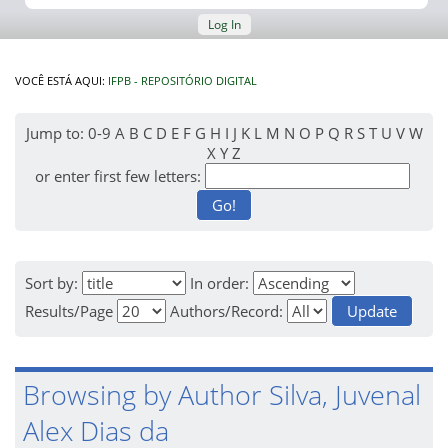
Log In
VOCÊ ESTÁ AQUI:
IFPB - REPOSITÓRIO DIGITAL
Jump to:
0-9
A
B
C
D
E
F
G
H
I
J
K
L
M
N
O
P
Q
R
S
T
U
V
W
X
Y
Z
or enter first few letters:
Sort by:
In order:
Results/Page
Authors/Record:
Browsing by Author Silva, Juvenal
Alex Dias da