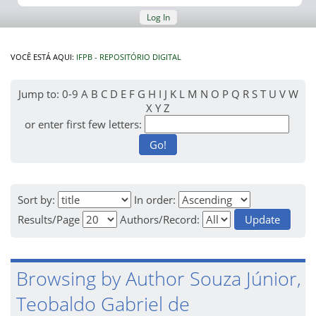
Log In
VOCÊ ESTÁ AQUI:
IFPB - REPOSITÓRIO DIGITAL
Jump to:
0-9
A
B
C
D
E
F
G
H
I
J
K
L
M
N
O
P
Q
R
S
T
U
V
W
X
Y
Z
or enter first few letters:
Sort by:
In order:
Results/Page
Authors/Record:
Browsing by Author Souza Júnior,
Teobaldo Gabriel de