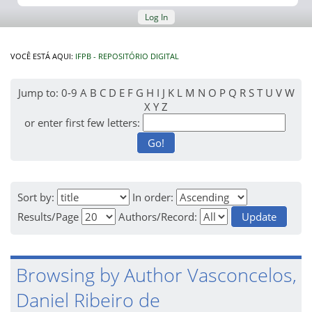
Log In
VOCÊ ESTÁ AQUI:
IFPB - REPOSITÓRIO DIGITAL
Jump to:
0-9
A
B
C
D
E
F
G
H
I
J
K
L
M
N
O
P
Q
R
S
T
U
V
W
X
Y
Z
or enter first few letters:
Sort by:
In order:
Results/Page
Authors/Record:
Browsing by Author Vasconcelos,
Daniel Ribeiro de