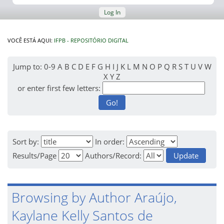
Log In
VOCÊ ESTÁ AQUI:
IFPB - REPOSITÓRIO DIGITAL
Jump to:
0-9
A
B
C
D
E
F
G
H
I
J
K
L
M
N
O
P
Q
R
S
T
U
V
W
X
Y
Z
or enter first few letters:
Sort by:
In order:
Results/Page
Authors/Record:
Browsing by Author Araújo,
Kaylane Kelly Santos de