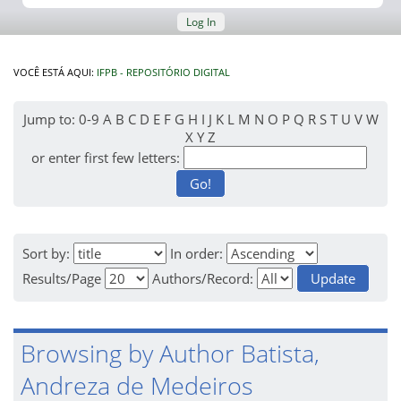
Log In
VOCÊ ESTÁ AQUI:
IFPB - REPOSITÓRIO DIGITAL
Jump to:
0-9
A
B
C
D
E
F
G
H
I
J
K
L
M
N
O
P
Q
R
S
T
U
V
W
X
Y
Z
or enter first few letters:
Sort by:
In order:
Results/Page
Authors/Record:
Browsing by Author Batista,
Andreza de Medeiros