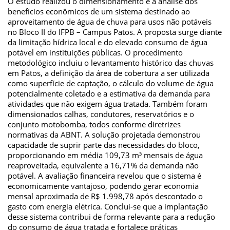
O estudo realizou o dimensionamento e a análise dos
benefícios econômicos de um sistema destinado ao
aproveitamento de água de chuva para usos não potáveis
no Bloco II do IFPB – Campus Patos. A proposta surge diante
da limitação hídrica local e do elevado consumo de água
potável em instituições públicas. O procedimento
metodológico incluiu o levantamento histórico das chuvas
em Patos, a definição da área de cobertura a ser utilizada
como superfície de captação, o cálculo do volume de água
potencialmente coletado e a estimativa da demanda para
atividades que não exigem água tratada. Também foram
dimensionados calhas, condutores, reservatórios e o
conjunto motobomba, todos conforme diretrizes
normativas da ABNT. A solução projetada demonstrou
capacidade de suprir parte das necessidades do bloco,
proporcionando em média 109,73 m³ mensais de água
reaproveitada, equivalente a 16,71% da demanda não
potável. A avaliação financeira revelou que o sistema é
economicamente vantajoso, podendo gerar economia
mensal aproximada de R$ 1.998,78 após descontado o
gasto com energia elétrica. Conclui-se que a implantação
desse sistema contribui de forma relevante para a redução
do consumo de água tratada e fortalece práticas