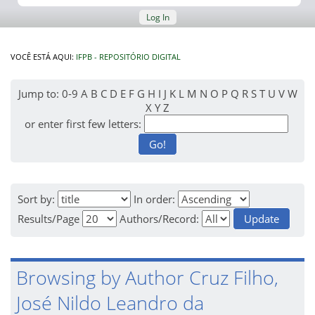
Log In
VOCÊ ESTÁ AQUI:
IFPB - REPOSITÓRIO DIGITAL
Jump to:
0-9
A
B
C
D
E
F
G
H
I
J
K
L
M
N
O
P
Q
R
S
T
U
V
W
X
Y
Z
or enter first few letters:
Sort by:
In order:
Results/Page
Authors/Record:
Browsing by Author Cruz Filho,
José Nildo Leandro da