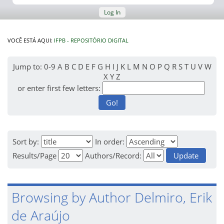
Log In
VOCÊ ESTÁ AQUI:
IFPB - REPOSITÓRIO DIGITAL
Jump to:
0-9
A
B
C
D
E
F
G
H
I
J
K
L
M
N
O
P
Q
R
S
T
U
V
W
X
Y
Z
or enter first few letters:
Sort by:
In order:
Results/Page
Authors/Record:
Browsing by Author Delmiro, Erik
de Araújo