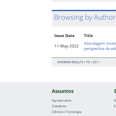
Browsing by Author 
Issue Date
Title
Abordagem invest
11-May-2022
perspectiva da e
SHOWING RESULTS 1 TO 1 OF 1
Assuntos
Agropecuária
M
Cidadania
E
Ciência e Tecnologia