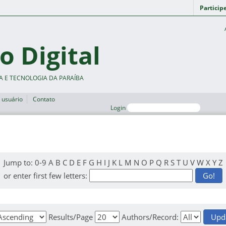
Particip
o Digital
A E TECNOLOGIA DA PARAÍBA
 usuário
Contato
Login
Jump to:
0-9
A
B
C
D
E
F
G
H
I
J
K
L
M
N
O
P
Q
R
S
T
U
V
W
X
Y
Z
or enter first few letters:
Results/Page
Authors/Record: