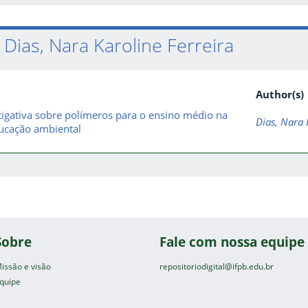
Dias, Nara Karoline Ferreira
Author(s)
igativa sobre polímeros para o ensino médio na
Dias, Nara 
ducação ambiental
Sobre
Fale com nossa equipe
issão e visão
repositoriodigital@ifpb.edu.br
quipe