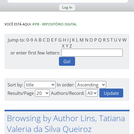
Log In
VOCÊ ESTÁ AQUI:
IFPB - REPOSITÓRIO DIGITAL
Jump to:
0-9
A
B
C
D
E
F
G
H
I
J
K
L
M
N
O
P
Q
R
S
T
U
V
W
X
Y
Z
or enter first few letters:
Sort by:
In order:
Results/Page
Authors/Record:
Browsing by Author Lins, Tatiana
Valeria da Silva Queiroz