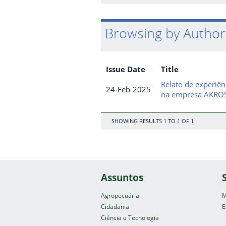
Browsing by Author 
Issue Date
Title
Relato de experiê
24-Feb-2025
na empresa AKRO
SHOWING RESULTS 1 TO 1 OF 1
Assuntos
Agropecuária
M
Cidadania
E
Ciência e Tecnologia