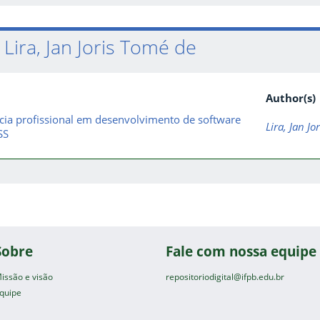
Lira, Jan Joris Tomé de
Author(s)
ncia profissional em desenvolvimento de software
Lira, Jan Jo
SS
Sobre
Fale com nossa equipe
issão e visão
repositoriodigital@ifpb.edu.br
quipe