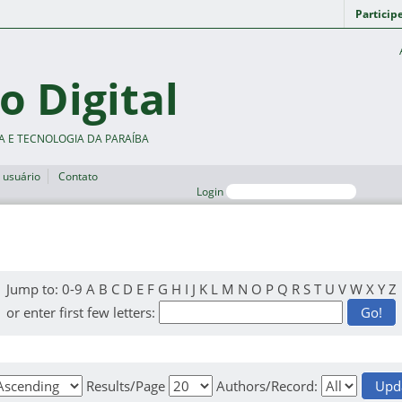
Particip
o Digital
A E TECNOLOGIA DA PARAÍBA
 usuário
Contato
Login
Jump to:
0-9
A
B
C
D
E
F
G
H
I
J
K
L
M
N
O
P
Q
R
S
T
U
V
W
X
Y
Z
or enter first few letters:
Results/Page
Authors/Record: