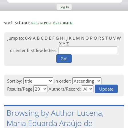
Log In
VOCÊ ESTÁ AQUI:
IFPB - REPOSITÓRIO DIGITAL
Jump to:
0-9
A
B
C
D
E
F
G
H
I
J
K
L
M
N
O
P
Q
R
S
T
U
V
W
X
Y
Z
or enter first few letters:
Sort by:
In order:
Results/Page
Authors/Record:
Browsing by Author Lucena,
Maria Eduarda Araújo de