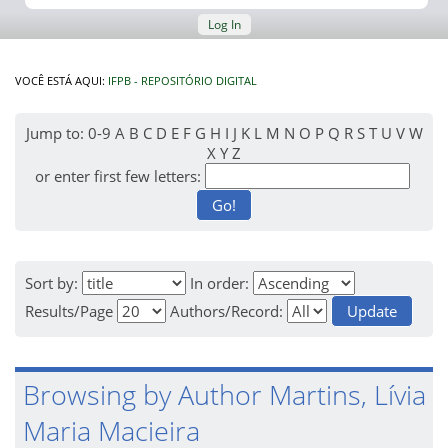
Log In
VOCÊ ESTÁ AQUI:
IFPB - REPOSITÓRIO DIGITAL
Jump to:
0-9
A
B
C
D
E
F
G
H
I
J
K
L
M
N
O
P
Q
R
S
T
U
V
W
X
Y
Z
or enter first few letters:
Sort by:
In order:
Results/Page
Authors/Record:
Browsing by Author Martins, Lívia
Maria Macieira