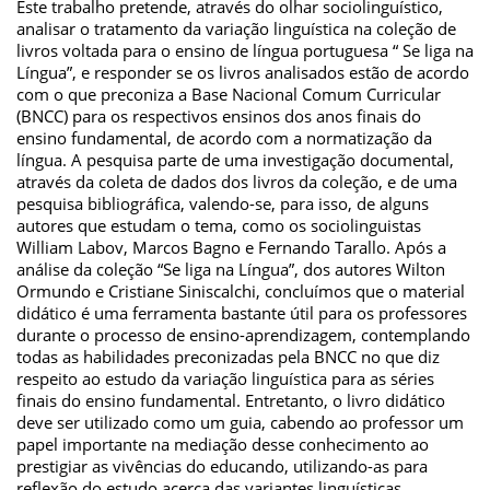
Este trabalho pretende, através do olhar sociolinguístico,
analisar o tratamento da variação linguística na coleção de
livros voltada para o ensino de língua portuguesa “ Se liga na
Língua”, e responder se os livros analisados estão de acordo
com o que preconiza a Base Nacional Comum Curricular
(BNCC) para os respectivos ensinos dos anos finais do
ensino fundamental, de acordo com a normatização da
língua. A pesquisa parte de uma investigação documental,
através da coleta de dados dos livros da coleção, e de uma
pesquisa bibliográfica, valendo-se, para isso, de alguns
autores que estudam o tema, como os sociolinguistas
William Labov, Marcos Bagno e Fernando Tarallo. Após a
análise da coleção “Se liga na Língua”, dos autores Wilton
Ormundo e Cristiane Siniscalchi, concluímos que o material
didático é uma ferramenta bastante útil para os professores
durante o processo de ensino-aprendizagem, contemplando
todas as habilidades preconizadas pela BNCC no que diz
respeito ao estudo da variação linguística para as séries
finais do ensino fundamental. Entretanto, o livro didático
deve ser utilizado como um guia, cabendo ao professor um
papel importante na mediação desse conhecimento ao
prestigiar as vivências do educando, utilizando-as para
reflexão do estudo acerca das variantes linguísticas.