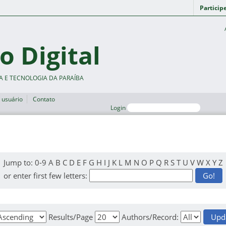
Particip
o Digital
A E TECNOLOGIA DA PARAÍBA
 usuário
Contato
Login
Jump to:
0-9
A
B
C
D
E
F
G
H
I
J
K
L
M
N
O
P
Q
R
S
T
U
V
W
X
Y
Z
or enter first few letters:
Results/Page
Authors/Record: