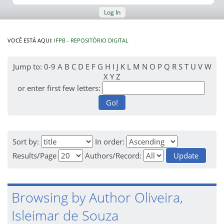
Log In
VOCÊ ESTÁ AQUI:
IFPB - REPOSITÓRIO DIGITAL
Jump to:
0-9
A
B
C
D
E
F
G
H
I
J
K
L
M
N
O
P
Q
R
S
T
U
V
W
X
Y
Z
or enter first few letters:
Sort by:
In order:
Results/Page
Authors/Record:
Browsing by Author Oliveira,
Isleimar de Souza