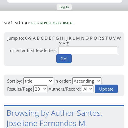
Log In
VOCÊ ESTÁ AQUI:
IFPB - REPOSITÓRIO DIGITAL
Jump to:
0-9
A
B
C
D
E
F
G
H
I
J
K
L
M
N
O
P
Q
R
S
T
U
V
W
X
Y
Z
or enter first few letters:
Sort by:
In order:
Results/Page
Authors/Record:
Browsing by Author Santos,
Joseliane Fernandes M.