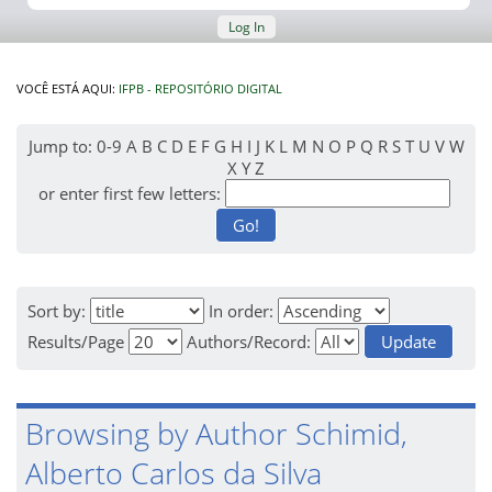
Log In
VOCÊ ESTÁ AQUI:
IFPB - REPOSITÓRIO DIGITAL
Jump to:
0-9
A
B
C
D
E
F
G
H
I
J
K
L
M
N
O
P
Q
R
S
T
U
V
W
X
Y
Z
or enter first few letters:
Sort by:
In order:
Results/Page
Authors/Record:
Browsing by Author Schimid,
Alberto Carlos da Silva