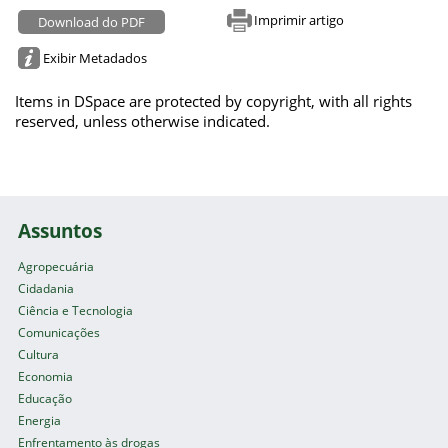
Imprimir artigo
Download do PDF
Exibir Metadados
Items in DSpace are protected by copyright, with all rights
reserved, unless otherwise indicated.
Assuntos
Agropecuária
Cidadania
Ciência e Tecnologia
Comunicações
Cultura
Economia
Educação
Energia
Enfrentamento às drogas