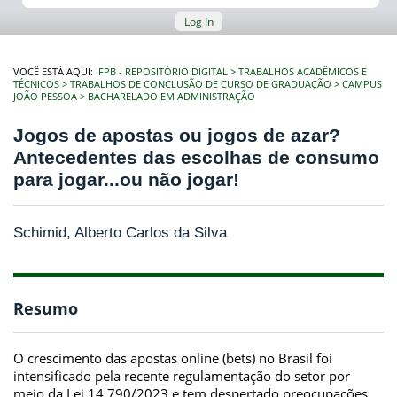
Log In
VOCÊ ESTÁ AQUI:
IFPB - REPOSITÓRIO DIGITAL
TRABALHOS ACADÊMICOS E
TÉCNICOS
TRABALHOS DE CONCLUSÃO DE CURSO DE GRADUAÇÃO
CAMPUS
JOÃO PESSOA
BACHARELADO EM ADMINISTRAÇÃO
Jogos de apostas ou jogos de azar?
Antecedentes das escolhas de consumo
para jogar...ou não jogar!
Schimid, Alberto Carlos da Silva
Resumo
O crescimento das apostas online (bets) no Brasil foi
intensificado pela recente regulamentação do setor por
meio da Lei 14.790/2023 e tem despertado preocupações,